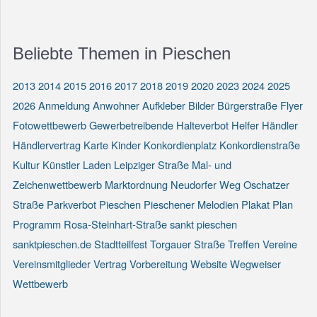
Beliebte Themen in Pieschen
2013
2014
2015
2016
2017
2018
2019
2020
2023
2024
2025
2026
Anmeldung
Anwohner
Aufkleber
Bilder
Bürgerstraße
Flyer
Fotowettbewerb
Gewerbetreibende
Halteverbot
Helfer
Händler
Händlervertrag
Karte
Kinder
Konkordienplatz
Konkordienstraße
Kultur
Künstler
Laden
Leipziger Straße
Mal- und
Zeichenwettbewerb
Marktordnung
Neudorfer Weg
Oschatzer
Straße
Parkverbot
Pieschen
Pieschener Melodien
Plakat
Plan
Programm
Rosa-Steinhart-Straße
sankt pieschen
sanktpieschen.de
Stadtteilfest
Torgauer Straße
Treffen
Vereine
Vereinsmitglieder
Vertrag
Vorbereitung
Website
Wegweiser
Wettbewerb