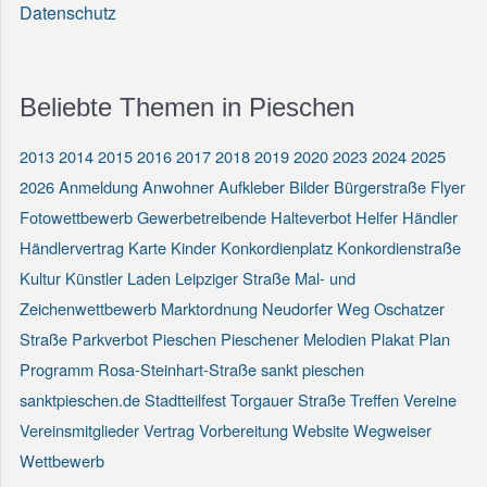
Datenschutz
Beliebte Themen in Pieschen
2013
2014
2015
2016
2017
2018
2019
2020
2023
2024
2025
2026
Anmeldung
Anwohner
Aufkleber
Bilder
Bürgerstraße
Flyer
Fotowettbewerb
Gewerbetreibende
Halteverbot
Helfer
Händler
Händlervertrag
Karte
Kinder
Konkordienplatz
Konkordienstraße
Kultur
Künstler
Laden
Leipziger Straße
Mal- und
Zeichenwettbewerb
Marktordnung
Neudorfer Weg
Oschatzer
Straße
Parkverbot
Pieschen
Pieschener Melodien
Plakat
Plan
Programm
Rosa-Steinhart-Straße
sankt pieschen
sanktpieschen.de
Stadtteilfest
Torgauer Straße
Treffen
Vereine
Vereinsmitglieder
Vertrag
Vorbereitung
Website
Wegweiser
Wettbewerb