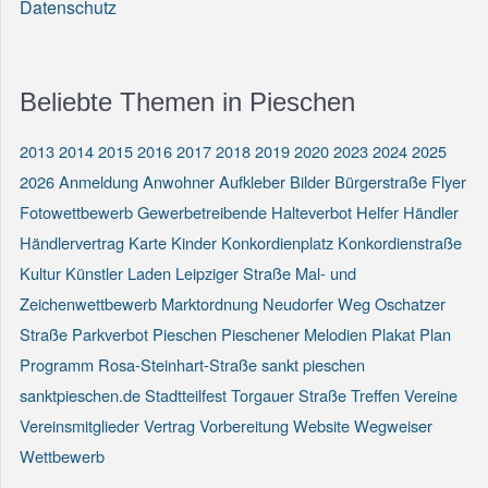
Datenschutz
Beliebte Themen in Pieschen
2013
2014
2015
2016
2017
2018
2019
2020
2023
2024
2025
2026
Anmeldung
Anwohner
Aufkleber
Bilder
Bürgerstraße
Flyer
Fotowettbewerb
Gewerbetreibende
Halteverbot
Helfer
Händler
Händlervertrag
Karte
Kinder
Konkordienplatz
Konkordienstraße
Kultur
Künstler
Laden
Leipziger Straße
Mal- und
Zeichenwettbewerb
Marktordnung
Neudorfer Weg
Oschatzer
Straße
Parkverbot
Pieschen
Pieschener Melodien
Plakat
Plan
Programm
Rosa-Steinhart-Straße
sankt pieschen
sanktpieschen.de
Stadtteilfest
Torgauer Straße
Treffen
Vereine
Vereinsmitglieder
Vertrag
Vorbereitung
Website
Wegweiser
Wettbewerb