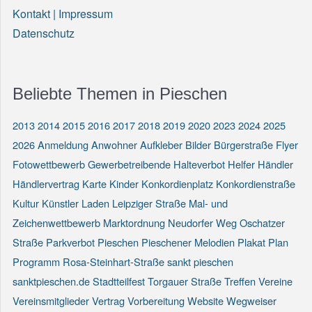
Kontakt | Impressum
Datenschutz
Beliebte Themen in Pieschen
2013
2014
2015
2016
2017
2018
2019
2020
2023
2024
2025
2026
Anmeldung
Anwohner
Aufkleber
Bilder
Bürgerstraße
Flyer
Fotowettbewerb
Gewerbetreibende
Halteverbot
Helfer
Händler
Händlervertrag
Karte
Kinder
Konkordienplatz
Konkordienstraße
Kultur
Künstler
Laden
Leipziger Straße
Mal- und
Zeichenwettbewerb
Marktordnung
Neudorfer Weg
Oschatzer
Straße
Parkverbot
Pieschen
Pieschener Melodien
Plakat
Plan
Programm
Rosa-Steinhart-Straße
sankt pieschen
sanktpieschen.de
Stadtteilfest
Torgauer Straße
Treffen
Vereine
Vereinsmitglieder
Vertrag
Vorbereitung
Website
Wegweiser