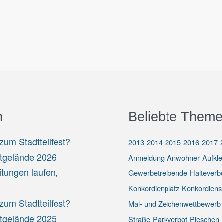
n
Beliebte Theme
um Stadtteilfest?
2013
2014
2015
2016
2017
stgelände 2026
Anmeldung
Anwohner
Aufkl
itungen laufen,
Gewerbetreibende
Halteverb
Konkordienplatz
Konkordiens
um Stadtteilfest?
Mal- und Zeichenwettbewerb
stgelände 2025
Straße
Parkverbot
Pieschen