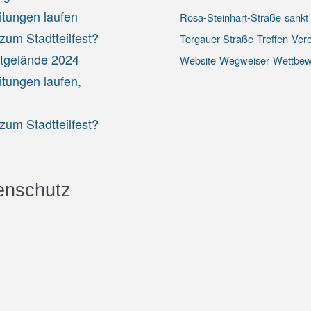
itungen laufen
Rosa-Steinhart-Straße
sankt
um Stadtteilfest?
Torgauer Straße
Treffen
Vere
stgelände 2024
Website
Wegweiser
Wettbew
itungen laufen,
um Stadtteilfest?
enschutz