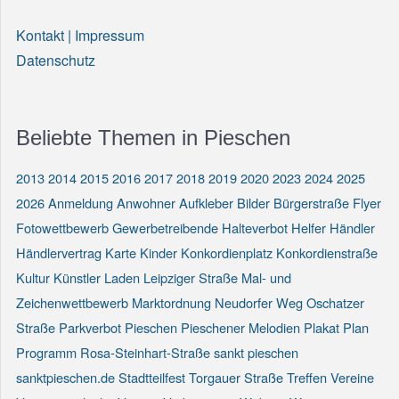
Kontakt | Impressum
Datenschutz
Beliebte Themen in Pieschen
2013
2014
2015
2016
2017
2018
2019
2020
2023
2024
2025
2026
Anmeldung
Anwohner
Aufkleber
Bilder
Bürgerstraße
Flyer
Fotowettbewerb
Gewerbetreibende
Halteverbot
Helfer
Händler
Händlervertrag
Karte
Kinder
Konkordienplatz
Konkordienstraße
Kultur
Künstler
Laden
Leipziger Straße
Mal- und
Zeichenwettbewerb
Marktordnung
Neudorfer Weg
Oschatzer
Straße
Parkverbot
Pieschen
Pieschener Melodien
Plakat
Plan
Programm
Rosa-Steinhart-Straße
sankt pieschen
sanktpieschen.de
Stadtteilfest
Torgauer Straße
Treffen
Vereine