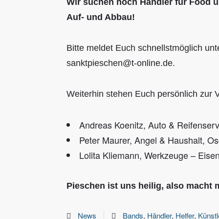
Wir suchen noch Händler für Food u
Auf- und Abbau!
Bitte meldet Euch schnellstmöglich un
sanktpieschen@t-online.de.
Weiterhin stehen Euch persönlich zur 
Andreas Koenitz, Auto & Reifenserv
Peter Maurer, Angel & Haushalt, Os
Lolita Kliemann, Werkzeuge – Eise
Pieschen ist uns heilig, also macht m
News
Bands
,
Händler
,
Helfer
,
Künstl