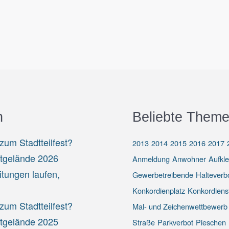
n
Beliebte Theme
um Stadtteilfest?
2013
2014
2015
2016
2017
stgelände 2026
Anmeldung
Anwohner
Aufkl
itungen laufen,
Gewerbetreibende
Halteverb
Konkordienplatz
Konkordiens
um Stadtteilfest?
Mal- und Zeichenwettbewerb
stgelände 2025
Straße
Parkverbot
Pieschen