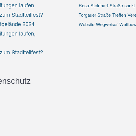
itungen laufen
Rosa-Steinhart-Straße
sankt
um Stadtteilfest?
Torgauer Straße
Treffen
Vere
stgelände 2024
Website
Wegweiser
Wettbew
itungen laufen,
um Stadtteilfest?
enschutz