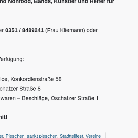
nd Nonfood, Bands, Künstler und Helfer für
ter
0351 / 8489241
(Frau Kliemann) oder
Verfügung:
ice, Konkordienstraße 58
chatzer Straße 8
nwaren – Beschläge, Oschatzer Straße 1
it!
er
,
Pieschen
,
sankt pieschen
,
Stadtteilfest
,
Vereine