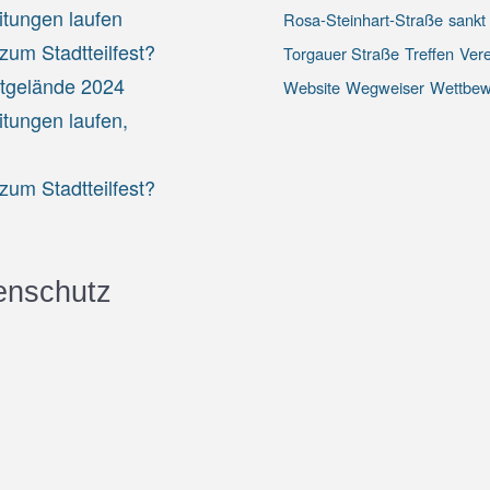
itungen laufen
Rosa-Steinhart-Straße
sankt
um Stadtteilfest?
Torgauer Straße
Treffen
Vere
stgelände 2024
Website
Wegweiser
Wettbew
itungen laufen,
um Stadtteilfest?
enschutz