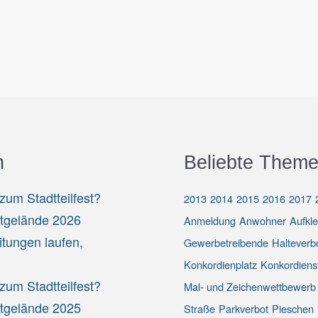
n
Beliebte Theme
um Stadtteilfest?
2013
2014
2015
2016
2017
stgelände 2026
Anmeldung
Anwohner
Aufkl
itungen laufen,
Gewerbetreibende
Halteverb
Konkordienplatz
Konkordiens
um Stadtteilfest?
Mal- und Zeichenwettbewerb
stgelände 2025
Straße
Parkverbot
Pieschen