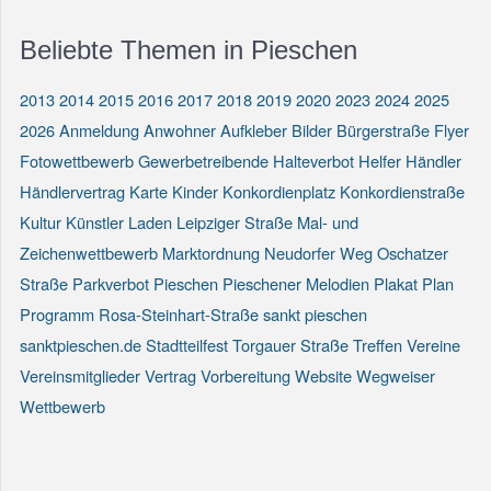
Beliebte Themen in Pieschen
2013
2014
2015
2016
2017
2018
2019
2020
2023
2024
2025
2026
Anmeldung
Anwohner
Aufkleber
Bilder
Bürgerstraße
Flyer
Fotowettbewerb
Gewerbetreibende
Halteverbot
Helfer
Händler
Händlervertrag
Karte
Kinder
Konkordienplatz
Konkordienstraße
Kultur
Künstler
Laden
Leipziger Straße
Mal- und
Zeichenwettbewerb
Marktordnung
Neudorfer Weg
Oschatzer
Straße
Parkverbot
Pieschen
Pieschener Melodien
Plakat
Plan
Programm
Rosa-Steinhart-Straße
sankt pieschen
sanktpieschen.de
Stadtteilfest
Torgauer Straße
Treffen
Vereine
Vereinsmitglieder
Vertrag
Vorbereitung
Website
Wegweiser
Wettbewerb