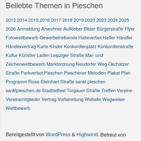
Beliebte Themen in Pieschen
2013
2014
2015
2016
2017
2018
2019
2020
2023
2024
2025
2026
Anmeldung
Anwohner
Aufkleber
Bilder
Bürgerstraße
Flyer
Fotowettbewerb
Gewerbetreibende
Halteverbot
Helfer
Händler
Händlervertrag
Karte
Kinder
Konkordienplatz
Konkordienstraße
Kultur
Künstler
Laden
Leipziger Straße
Mal- und
Zeichenwettbewerb
Marktordnung
Neudorfer Weg
Oschatzer
Straße
Parkverbot
Pieschen
Pieschener Melodien
Plakat
Plan
Programm
Rosa-Steinhart-Straße
sankt pieschen
sanktpieschen.de
Stadtteilfest
Torgauer Straße
Treffen
Vereine
Vereinsmitglieder
Vertrag
Vorbereitung
Website
Wegweiser
Wettbewerb
Betreut von
Bereitgestellt von
WordPress
&
Highwind
.