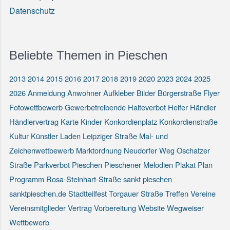
Datenschutz
Beliebte Themen in Pieschen
2013
2014
2015
2016
2017
2018
2019
2020
2023
2024
2025
2026
Anmeldung
Anwohner
Aufkleber
Bilder
Bürgerstraße
Flyer
Fotowettbewerb
Gewerbetreibende
Halteverbot
Helfer
Händler
Händlervertrag
Karte
Kinder
Konkordienplatz
Konkordienstraße
Kultur
Künstler
Laden
Leipziger Straße
Mal- und
Zeichenwettbewerb
Marktordnung
Neudorfer Weg
Oschatzer
Straße
Parkverbot
Pieschen
Pieschener Melodien
Plakat
Plan
Programm
Rosa-Steinhart-Straße
sankt pieschen
sanktpieschen.de
Stadtteilfest
Torgauer Straße
Treffen
Vereine
Vereinsmitglieder
Vertrag
Vorbereitung
Website
Wegweiser
Wettbewerb